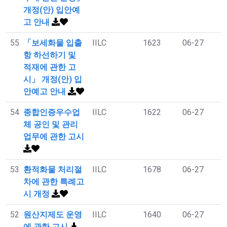
개정(안) 입안예
고 안내
55
「보세화물 입출
IILC
1623
06-27
항 하선하기 및
적재에 관한 고
시」 개정(안) 입
안예고 안내
54
종합인증우수업
IILC
1622
06-27
체 공인 및 관리
업무에 관한 고시
53
환적화물 처리절
IILC
1678
06-27
차에 관한 특례고
시 개정
52
원산지제도 운영
IILC
1640
06-27
에 관한 고시